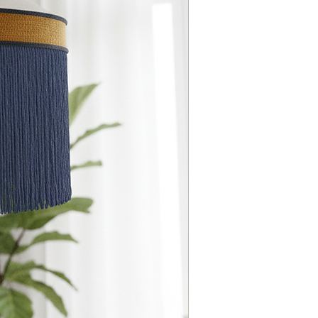
ο φορτίο: 2,2 kg
 (ρυθμιζόμενο ύψος κατά την
/27 Universal.
1
 (Ανάλογα με τη λάμπα)
S
αμπτήρας: Όχι
P: 20
ι
ι
πτήρα LED 2800-4000 Kelvin (δεν
α.