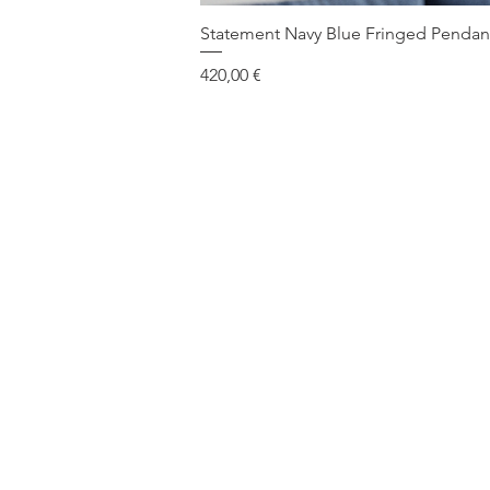
Statement Navy Blue Fringed Pendant
Τιμή
420,00 €
Επικοινωνία
Συνεργαζό
Καταστήμ