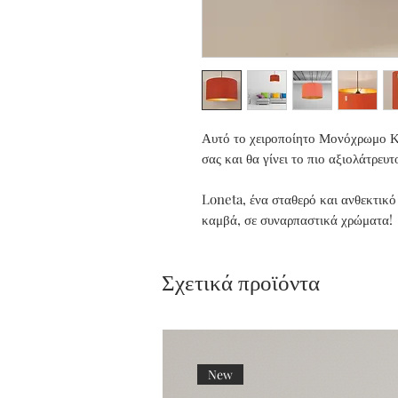
Αυτό το χειροποίητο Μονόχρωμο Κ
σας και θα γίνει το πιο αξιολάτρευτ
Loneta, ένα σταθερό και ανθεκτικ
καμβά, σε συναρπαστικά χρώματα!
Μπορεί επίσης να χρησιμοποιηθεί 
Σχετικά προϊόντα
Επιδαπέδιου Φωτιστικού σας!
Η Συλλογή Αμπαζούρ Abajur Gold-
προσφέρουν μια εκλεκτική σειρά α
που διατίθενται σε πολυτελές μετάξ
New
συνδυάζονται όμορφα με την ατμοσ