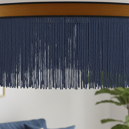
- Κιτ Καλωδίου Μέγιστ
- Μήκος καλωδίου: 1 m
εγκατάσταση)
- Τύπος ντουί: 1x E-26
- Αριθμός λαμπτήρων: 
- Μέγιστη ισχύς: 60
- Ρύθμιση έντασης: Ναι
- Τύπος λαμπτήρα: GL
- Συμπεριλαμβάνεται λ
- Βαθμός προστασίας I
- Εξωτερική χρήση: Όχ
- Πιστοποίηση CE: Να
Συνιστούμε πάντα λαμ
περιλαμβάνεται)
Προϊόν κατά παραγγελί