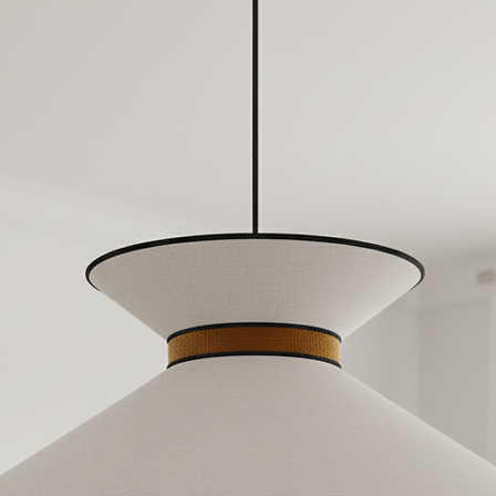
πιτρέπει στο χρώμα στο εξωτερικό του
φαίνονται διαφορετικά
και κινητών.
 αδιαφανές.
Διαστάσεις: 45cm (17,7
Ρυθμιζόμενο ύψος: 35-1
 πλαϊνά του αμπαζούρ, επομένως είναι
Υλικά & Σύνθεση
 την εσωτερική επένδυση δίνοντας μια
✓Αμπαζούρ:
και το κάτω μέρος του αμπαζούρ,
Εξωτερικό: Ύφασμα, 7
δεκτη έκπληξη στο Σχεδιασμό Φωτισμού σας!
Εσωτερικό: Χρυσό ματ
Ολλανδίας.
✓Πλαίσιο-σκελετός:
Γαλβανισμένο μέταλλο,
προστασίας από τη σκο
✓Κιτ Καλωδίου
:
Μαύρο πολυπροπυλένιο
Επιλέξτε από την επιλο
σας ταιριάζει:
Κιτ καλωδίωσης στα
οποίο μπορεί να κον
Κιτ σύνδεσης σε πρί
*(Εάν χρειάζεστε μακρ
προαιρετικό πεδίο εξατ
Τεχνικές Προδιαγραφές