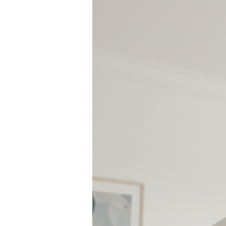
επιφάνεια PVC σε χρυσό ματ, που ε
αμπαζούρ να παραμένει πλούσιο και
Το φως δεν μπορεί να διαπεράσει τα
κατευθυντικό και αντανακλάται από
υπέροχη ζεστή λάμψη από το πάνω 
δημιουργώντας μια μαγική, ευπρόσ