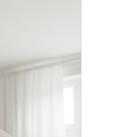
 σε διαφορετικές οθόνες υπολογιστών
in) πλάτος X 25cm (9,8in) ύψος
20cm (13,78-47,2 ίντσες).
0% Cot-30% Pol
 επιβραδυντικό φλόγας PVC
 επικαλυμμένο με μεταλλική βαφή
υριά.
.
γή "Τύπος Κιτ Καλωδίου" αυτήν που
θερής σύνδεσης, μήκους 1 m, το
τύνει ανάλογα με τις ανάγκες.
ζα, μήκους 3 μέτρων, με διακόπτη.
ύτερο καλώδιο, ενημερώστε μας στο
ομίκευσης).