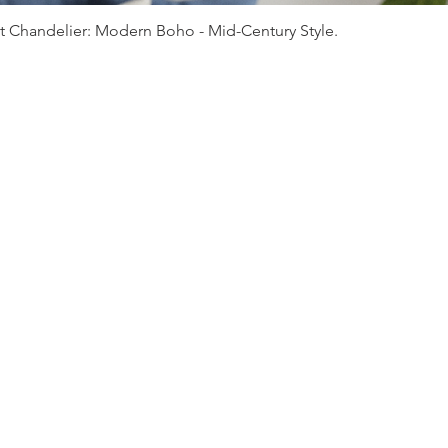
Γρήγορη προβολή
 Chandelier: Modern Boho - Mid-Century Style.
μενα
FAQ
Αποστολές & Επιστροφές
Πολιτική Καταστήμα
ατα
Αιτήσεις Χονδρικής